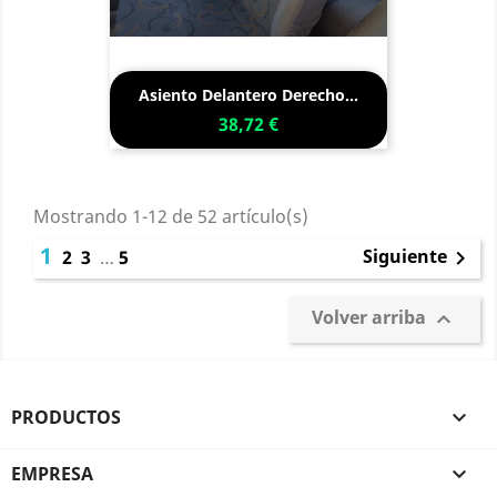
Asiento Delantero Derecho...
38,72 €
Mostrando 1-12 de 52 artículo(s)
1
Siguiente
2
3
…
5

Volver arriba

PRODUCTOS

EMPRESA
