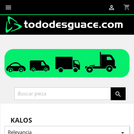
shopping_cart



KALOS
Relevancia
