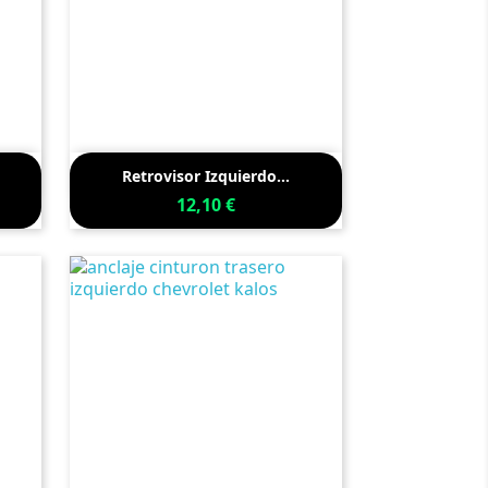

Vista rápida
Retrovisor Izquierdo...
12,10 €