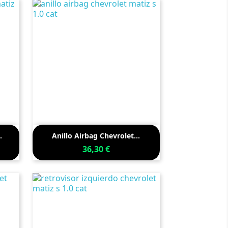

Vista rápida
.
Anillo Airbag Chevrolet...
36,30 €