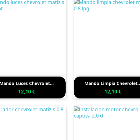


Vista rápida
Vista rápida
Mando Luces Chevrolet...
Mando Limpia Chevrolet..
12,10 €
12,10 €