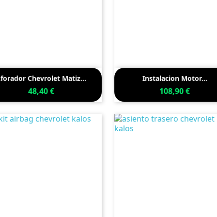


Vista rápida
Vista rápida
forador Chevrolet Matiz...
Instalacion Motor...
48,40 €
108,90 €