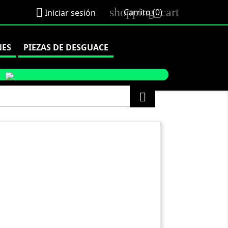
shopping_cart

Carrito
(0)
Iniciar sesión
NES
PIEZAS DE DESGUACE
