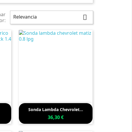
nar
Relevancia

or:

Vista rápida
Sonda Lambda Chevrolet...
36,30 €