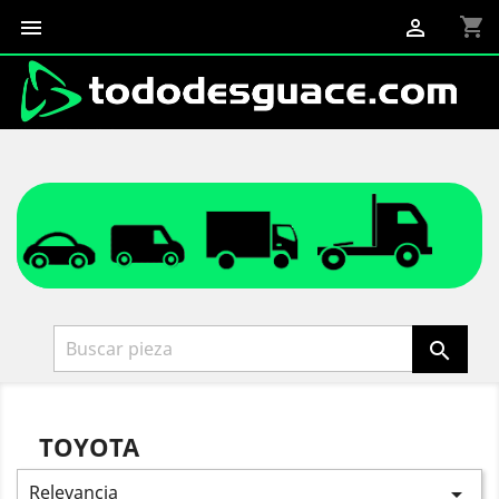
shopping_cart



TOYOTA
Relevancia
