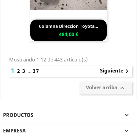
Columna Direccion Toyota...
484,00 €
Mostrando 1-12 de 443 artículo(s)
1
Siguiente
2
3
…
37

Volver arriba

PRODUCTOS

EMPRESA
