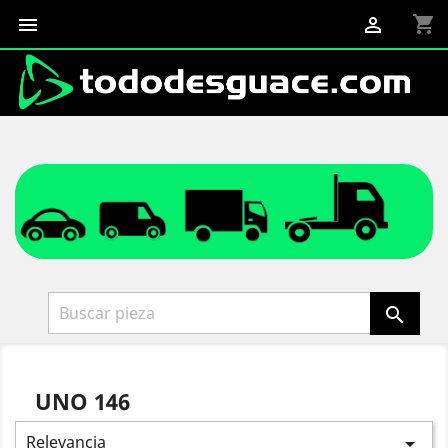
shopping_cart



UNO 146
Relevancia
