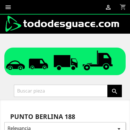
shopping_cart



PUNTO BERLINA 188
Relevancia
