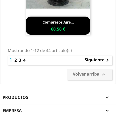
Compresor Aire...
60,50 €
Mostrando 1-12 de 44 artículo(s)
1
Siguiente
2
3
4

Volver arriba

PRODUCTOS

EMPRESA
