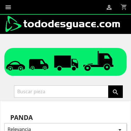
shopping_cart



PANDA
Relevancia
