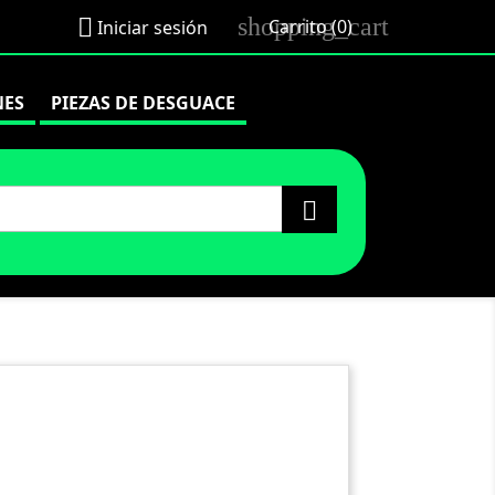
shopping_cart

Carrito
(0)
Iniciar sesión
NES
PIEZAS DE DESGUACE
