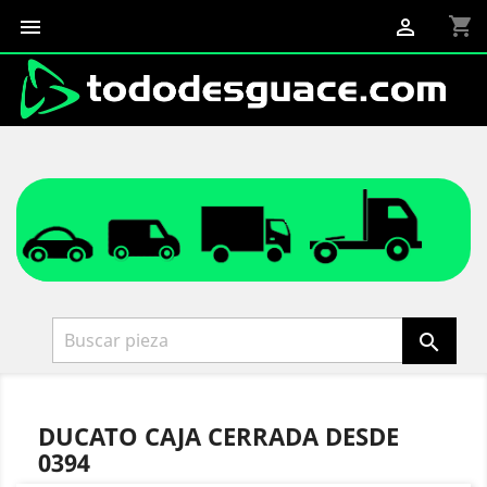
shopping_cart



DUCATO CAJA CERRADA DESDE
0394