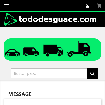
shopping_cart



MESSAGE