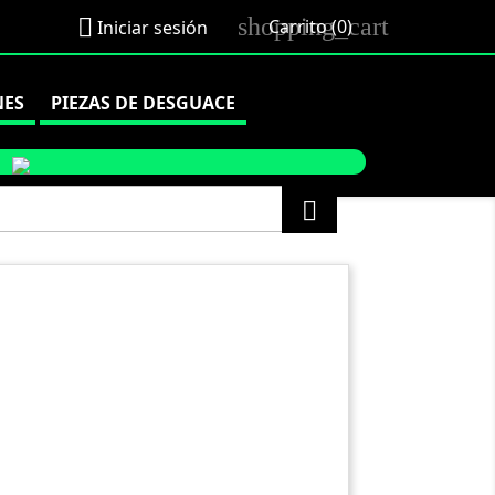
shopping_cart

Carrito
(0)
Iniciar sesión
NES
PIEZAS DE DESGUACE
