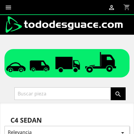
shopping_cart



C4 SEDAN
Relevancia
