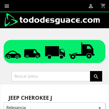
shopping_cart



JEEP CHEROKEE J
Relevancia
