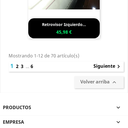
Retrovisor Izquierdo...
45,98 €
Mostrando 1-12 de 70 artículo(s)
1
Siguiente
2
3
…
6

Volver arriba

PRODUCTOS

EMPRESA
