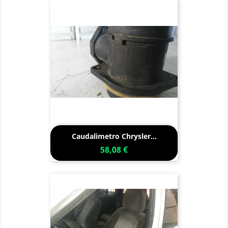
Caudalimetro Chrysler...
58,08 €