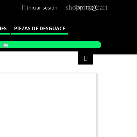
shopping_cart

Carrito
(0)
Iniciar sesión
NES
PIEZAS DE DESGUACE
