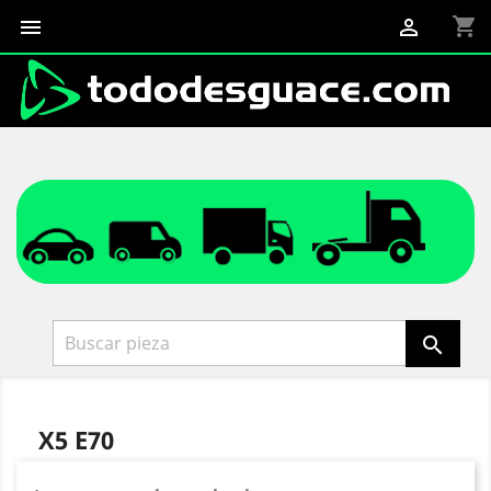
shopping_cart



X5 E70