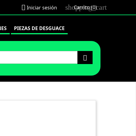
shopping_cart

Carrito
(0)
Iniciar sesión
NES
PIEZAS DE DESGUACE
