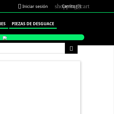
shopping_cart

Carrito
(0)
Iniciar sesión
NES
PIEZAS DE DESGUACE
