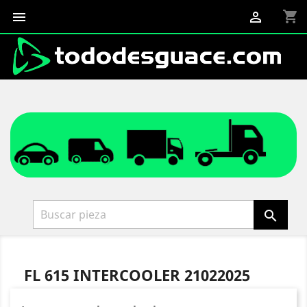
shopping_cart



FL 615 INTERCOOLER 21022025