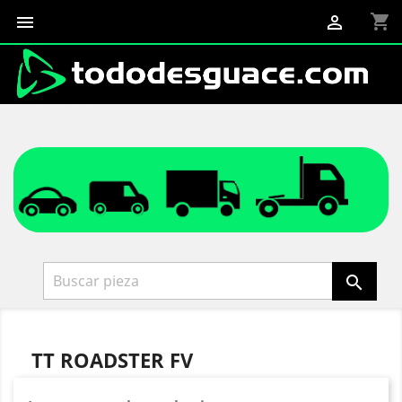
shopping_cart



TT ROADSTER FV