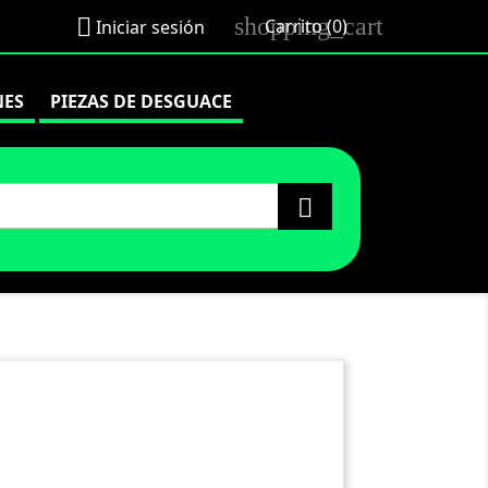
shopping_cart

Carrito
(0)
Iniciar sesión
NES
PIEZAS DE DESGUACE
