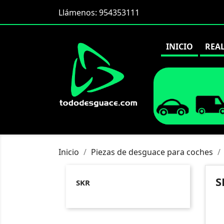
Llámenos:
954353111
INICIO
REA
Inicio
Piezas de desguace para coches
S
SKR