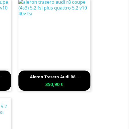

Vista rápida
.
Aleron Trasero Audi R8...
350,90 €