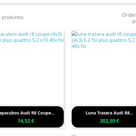
Orde
 productos.
p


Vista rápida
Vista rápida
apacubos Audi R8 Coupe...
Luna Trasera Audi R8...
14,52 €
302,50 €