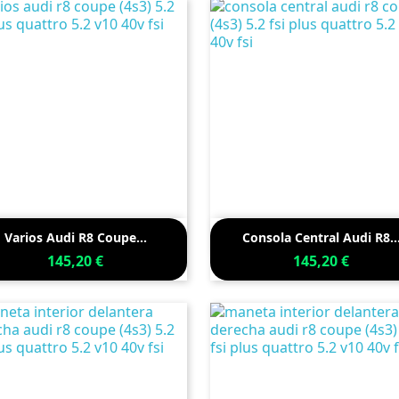


Vista rápida
Vista rápida
Varios Audi R8 Coupe...
Consola Central Audi R8..
145,20 €
145,20 €