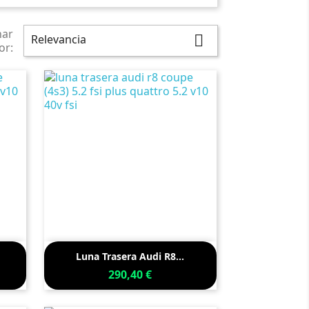
nar
Relevancia

or:

Vista rápida
Luna Trasera Audi R8...
290,40 €