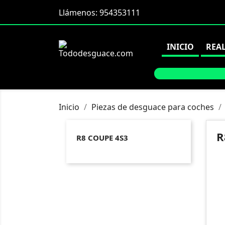
Llámenos:
954353111
INICIO
REA
Inicio
Piezas de desguace para coches
R
R8 COUPE 4S3