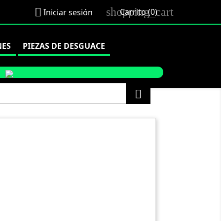
shopping_cart

Carrito
(0)
Iniciar sesión
NES
PIEZAS DE DESGUACE
