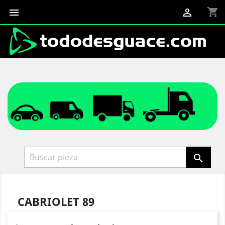
shopping_cart



CABRIOLET 89