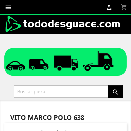
shopping_cart



VITO MARCO POLO 638