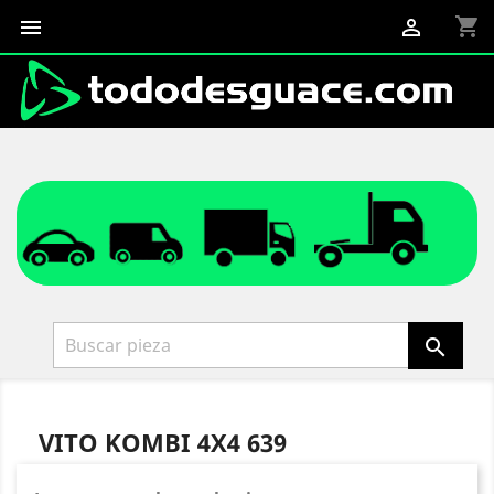
shopping_cart



VITO KOMBI 4X4 639