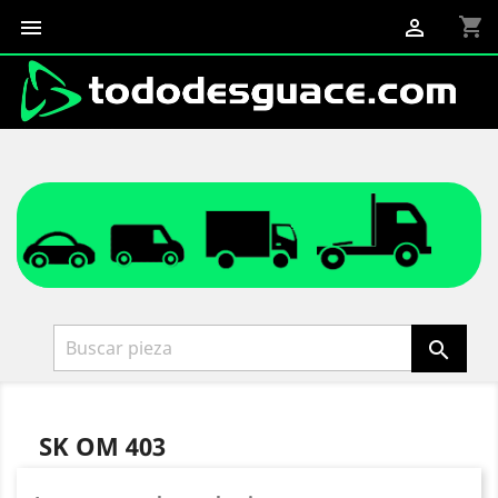
shopping_cart



SK OM 403