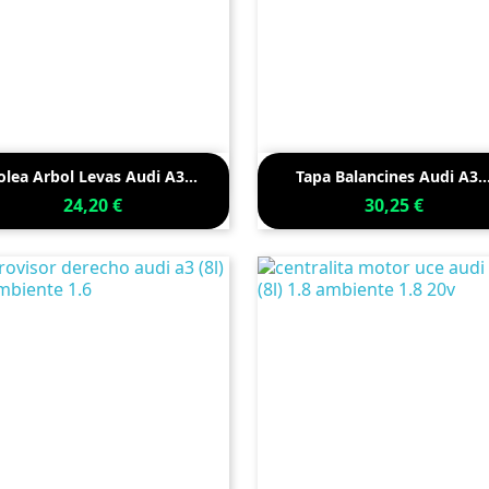


Vista rápida
Vista rápida
olea Arbol Levas Audi A3...
Tapa Balancines Audi A3..
24,20 €
30,25 €