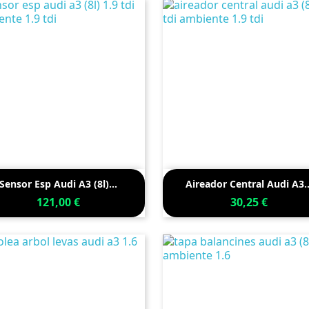


Vista rápida
Vista rápida
Sensor Esp Audi A3 (8l)...
Aireador Central Audi A3..
121,00 €
30,25 €