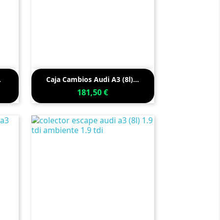

Vista rápida
.
Caja Cambios Audi A3 (8l)...
181,50 €