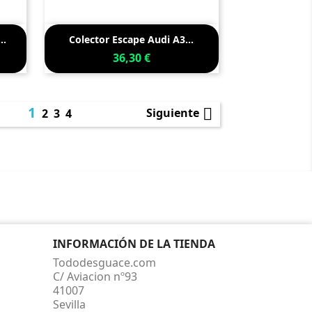

Vista rápida
..
Colector Escape Audi A3...
36,30 €
1

Siguiente
2
3
4
INFORMACIÓN DE LA TIENDA
Tododesguace.com
C/ Aviacion nº93
41007
Sevilla