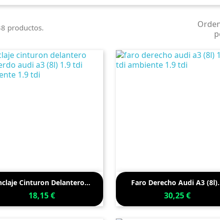
Orde
8 productos.
p


Vista rápida
Vista rápida
claje Cinturon Delantero...
Faro Derecho Audi A3 (8l)..
18,15 €
30,25 €