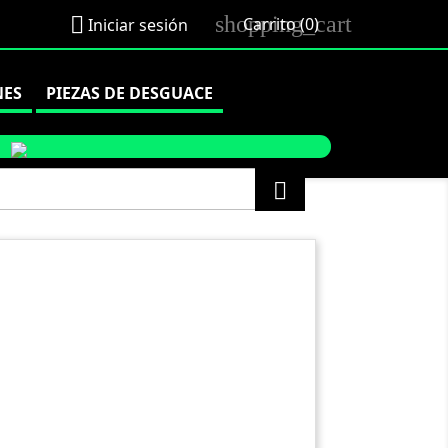
shopping_cart

Carrito
(0)
Iniciar sesión
NES
PIEZAS DE DESGUACE
