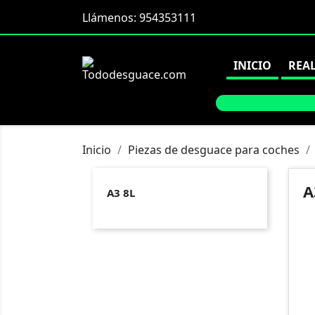
Llámenos:
954353111
INICIO
REA
Inicio
Piezas de desguace para coches
A
A3 8L