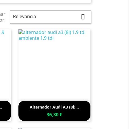
nar
Relevancia

or:

Vista rápida
.
Alternador Audi A3 (8l)...
36,30 €