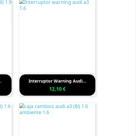

Vista rápida
.
Interruptor Warning Audi...
12,10 €