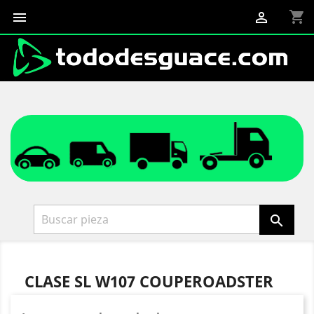
shopping_cart



CLASE SL W107 COUPEROADSTER