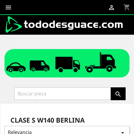
shopping_cart



CLASE S W140 BERLINA
Relevancia
