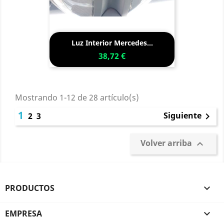
Luz Interior Mercedes...
38,72 €
Mostrando 1-12 de 28 artículo(s)
1
Siguiente
2
3

Volver arriba

PRODUCTOS

EMPRESA
