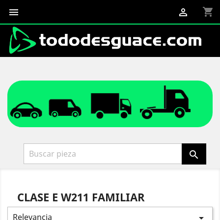
shopping_cart



CLASE E W211 FAMILIAR
Relevancia
