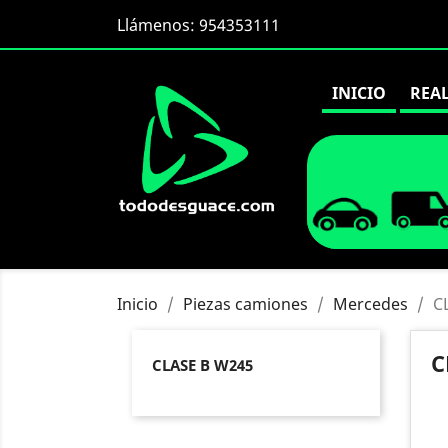
Llámenos:
954353111
INICIO
REA
Inicio
Piezas camiones
Mercedes
C
C
CLASE B W245