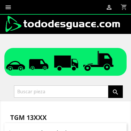
shopping_cart



TGM 13XXX