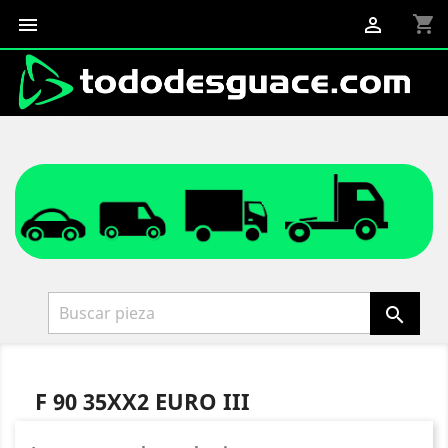
shopping_cart



F 90 35XX2 EURO III