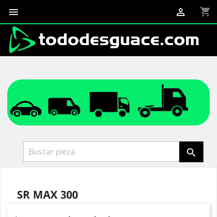
shopping_cart



SR MAX 300