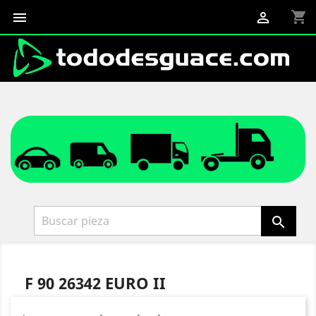
shopping_cart



F 90 26342 EURO II