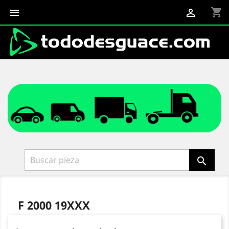
shopping_cart



F 2000 19XXX