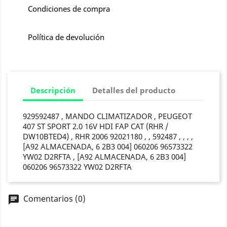
Condiciones de compra
Política de devolución
Descripción
Detalles del producto
929592487 , MANDO CLIMATIZADOR , PEUGEOT
407 ST SPORT 2.0 16V HDI FAP CAT (RHR /
DW10BTED4) , RHR 2006 92021180 , , 592487 , , , ,
[A92 ALMACENADA, 6 2B3 004] 060206 96573322
YW02 D2RFTA , [A92 ALMACENADA, 6 2B3 004]
060206 96573322 YW02 D2RFTA
Comentarios (0)
chat