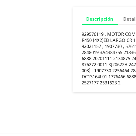
Descripción
Detal
929576119 , MOTOR COMP
R450 (4X2)EB LARGO CR 1
92021157 , 1907730 , 5761
2848019 3A4384755 21336
6888 20201111 2134875 2
876272 0011 XJ20622B 2
003] , 1907730 2256464 2
DC13164L01 1776466 6888
2527177 2531523 2