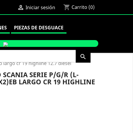
shopping_cart

Carrito
(0)
Iniciar sesión
NES
PIEZAS DE DESGUACE

 largo cr 19 highline 12.7 diesel
CANIA SERIE P/G/R (L-
4X2)EB LARGO CR 19 HIGHLINE