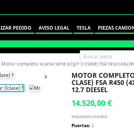
LIZAR PEDIDO
AVISO LEGAL
TESLA
PIEZAS CAMIO
Motor completo scania serie p/g/r (l-clase) fsa r450 (4x2)eb
MOTOR COMPLETO S

CLASE) FSA R450 (
12.7 DIESEL
14.520,00 €
Impuestos incluidos
Puertas:
2