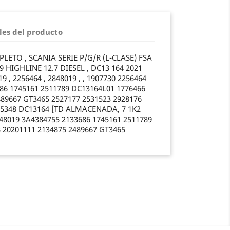
les del producto
LETO , SCANIA SERIE P/G/R (L-CLASE) FSA
9 HIGHLINE 12.7 DIESEL , DC13 164 2021
19 , 2256464 , 2848019 , , 1907730 2256464
86 1745161 2511789 DC13164L01 1776466
489667 GT3465 2527177 2531523 2928176
425348 DC13164 [TD ALMACENADA, 7 1K2
848019 3A4384755 2133686 1745161 2511789
 20201111 2134875 2489667 GT3465