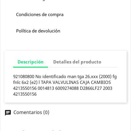
Condiciones de compra
Política de devolución
Descripción
Detalles del producto
921080800 No identificado man tga 26.xxx (2000) fg
fnlc 6x2 (e2) l TAPA VALVULINAS CAJA CAMBIOS
4213550156 0014813 6009274088 D2866LF27 2003
4213550156
Comentarios (0)
chat