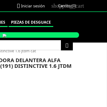
shopping_cart

Carrito
(0)
Iniciar sesión
NES
PIEZAS DE DESGUACE

tinctive 1.6 jtdm cat
ADORA DELANTERA ALFA
191) DISTINCTIVE 1.6 JTDM