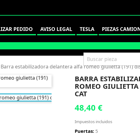
LIZAR PEDIDO
AVISO LEGAL
TESLA
PIEZAS CAMIO
Barra estabilizadora delantera alfa romeo giulietta (191) dis
BARRA ESTABILIZ
ROMEO GIULIETTA (
CAT
48,40 €
Impuestos incluidos
Puertas:
5