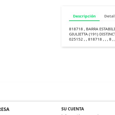
Descripción
Detal
818718 , BARRA ESTABI
GIULIETTA (191) DISTINC
025152 , , 818718 , , , 8 , 
RESA
SU CUENTA