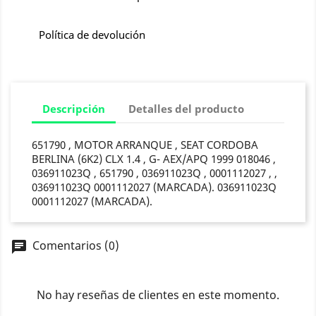
Política de devolución
Descripción
Detalles del producto
651790 , MOTOR ARRANQUE , SEAT CORDOBA
BERLINA (6K2) CLX 1.4 , G- AEX/APQ 1999 018046 ,
036911023Q , 651790 , 036911023Q , 0001112027 , ,
036911023Q 0001112027 (MARCADA). 036911023Q
0001112027 (MARCADA).
Comentarios (0)
chat
No hay reseñas de clientes en este momento.