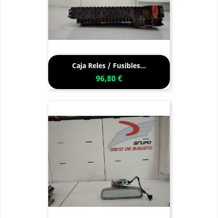
Caja Reles / Fusibles...
96,80 €