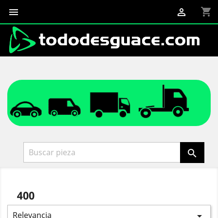
shopping_cart



400
Relevancia
