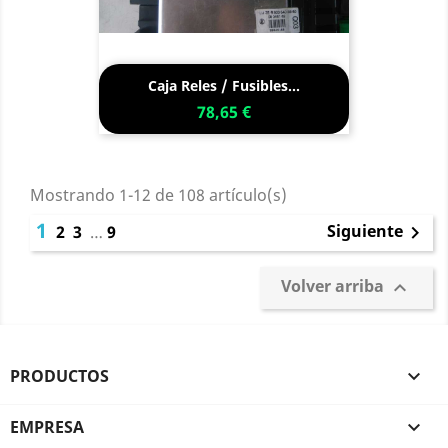
Caja Reles / Fusibles...
78,65 €
Mostrando 1-12 de 108 artículo(s)
1
Siguiente
2
3
…
9

Volver arriba

PRODUCTOS

EMPRESA
