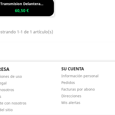
Vista rápida

Transmision Delantera...
60,50 €
trando 1-1 de 1 artículo(s)
RESA
SU CUENTA
Información personal
iones de uso
Pedidos
egal
Facturas por abono
nosotros
Direcciones
s
Mis alertas
te con nosotros
el sitio