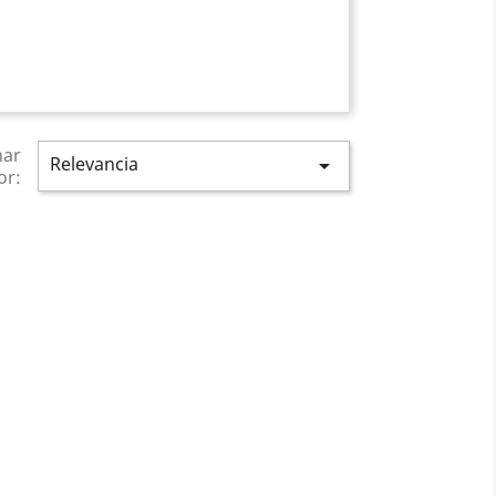
nar
Relevancia

or: