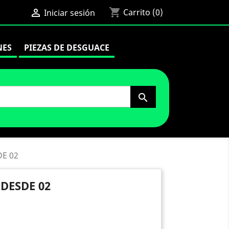
shopping_cart

Carrito
(0)
Iniciar sesión
NES
PIEZAS DE DESGUACE

E 02
DESDE 02