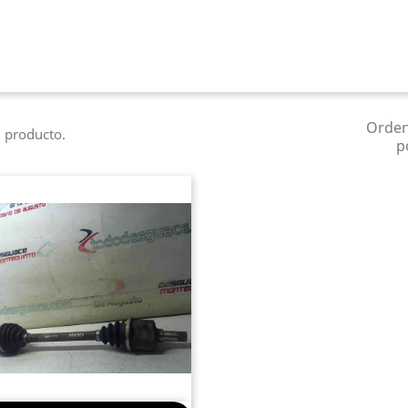
Orde
 producto.
p