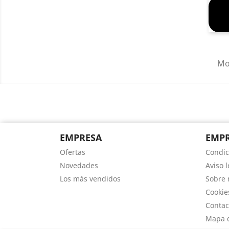
Mos
EMPRESA
EMP
Ofertas
Condic
Novedades
Aviso l
Los más vendidos
Sobre 
Cookie
Contac
Mapa d