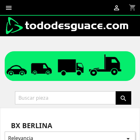
shopping_cart



BX BERLINA
Relevancia
