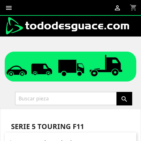
shopping_cart



SERIE 5 TOURING F11