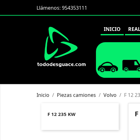
Llámenos:
954353111
INICIO
REA
Inicio
Piezas camiones
Volvo
F 12 2
F
F 12 235 KW