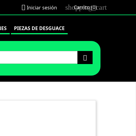
shopping_cart

Carrito
(0)
Iniciar sesión
NES
PIEZAS DE DESGUACE
