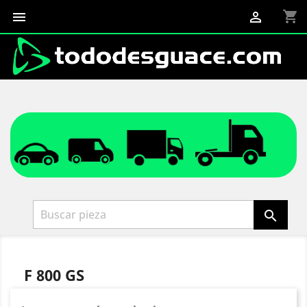
shopping_cart



F 800 GS