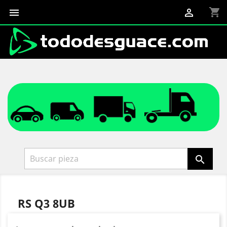
shopping_cart



RS Q3 8UB