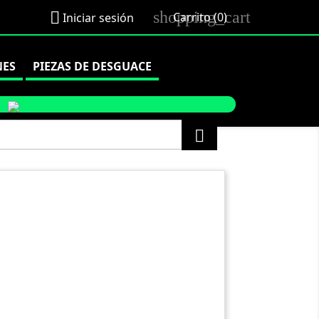
shopping_cart

Carrito
(0)
Iniciar sesión
NES
PIEZAS DE DESGUACE
