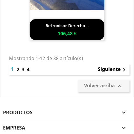
Retrovisor Derecho...
106,48 €
Mostrando 1-12 de 38 artículo(s)
1
Siguiente
2
3
4

Volver arriba

PRODUCTOS

EMPRESA
