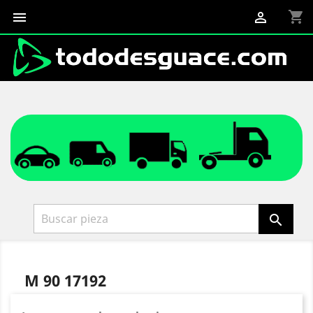
shopping_cart



M 90 17192