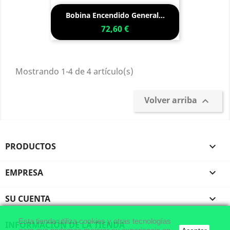
Bobina Encendido General...
72,60 €
Mostrando 1-4 de 4 artículo(s)
Volver arriba

PRODUCTOS

EMPRESA

SU CUENTA

Esta tienda utiliza cookies y otras tecnologías
INFORMACIÓN DE LA TIENDA